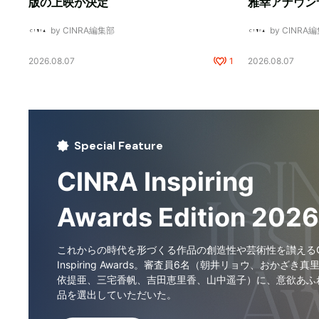
版の上映が決定
雅幸アナウン
by CINRA編集部
by CINRA
2026.08.07
1
2026.08.07
Special Feature
CINRA Inspiring
Awards Edition 2026
これからの時代を形づくる作品の創造性や芸術性を讃えるCI
Inspiring Awards。審査員6名（朝井リョウ、おかざき真
依提亜、三宅香帆、吉田恵里香、山中遥子）に、意欲あふ
品を選出していただいた。