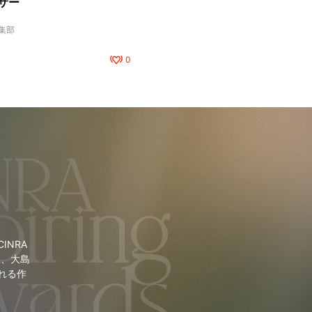
サー
編集部
0
NRA
里、大島
れる作