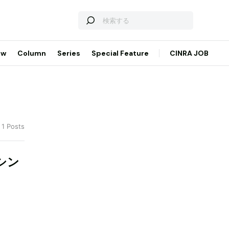
ew
Column
Series
Special Feature
CINRA JOB
 1 Posts
『シン