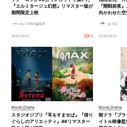
『エルミタージュ幻想』リマスター版が
『開戦前夜』
期間限定上映
向かわせた空
by CINRA編集部
by ISO
2026.08.07
0
2026.08.07
Movie,Drama
Movie,Drama
スタジオジブリ『耳をすませば』『借り
朝ドラ『ブラ
ぐらしのアリエッティ』4Kリマスター
イトル映像監