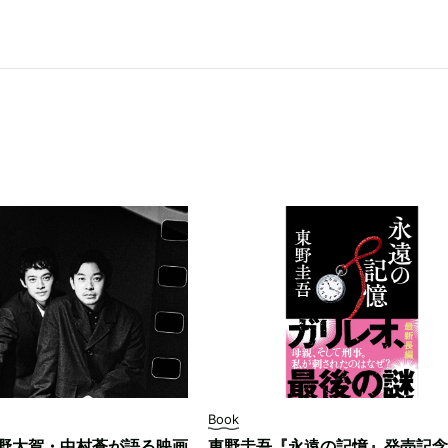
Book
野太賀・中村蒼が語る映画
東野圭吾『永遠の記憶』発売記念