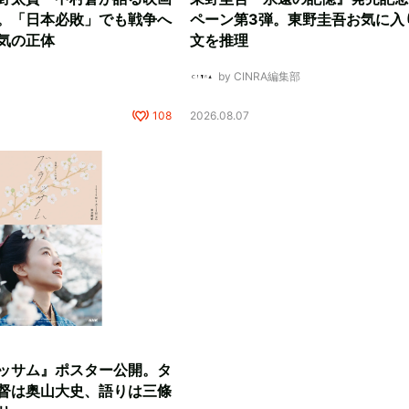
。「日本必敗」でも戦争へ
ペーン第3弾。東野圭吾お気に入
気の正体
文を推理
by CINRA編集部
108
2026.08.07
ッサム』ポスター公開。タ
督は奥山大史、語りは三條