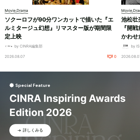
Movie,Drama
Movie,Dr
ソクーロフが90分ワンカットで描いた『エ
池松壮
ルミタージュ幻想』リマスター版が期間限
『開戦
定上映
かわせ
by CINRA編集部
by I
2026.08.07
0
2026.08.0
Special Feature
CINRA Inspiring Awards
Edition 2026
詳しくみる