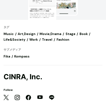
タグ
Music
Art,Design
Movie,Drama
Stage
Book
Life&Society
Work
Travel
Fashion
サブメディア
Fika
Kompass
CINRA, Inc.
Follow