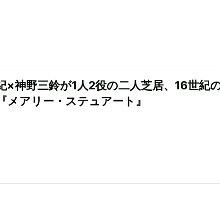
紀×神野三鈴が1人2役の二人芝居、16世紀
『メアリー・ステュアート』