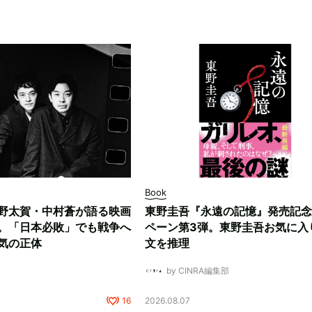
Book
野太賀・中村蒼が語る映画
東野圭吾『永遠の記憶』発売記念
。「日本必敗」でも戦争へ
ペーン第3弾。東野圭吾お気に入
気の正体
文を推理
by CINRA編集部
16
2026.08.07