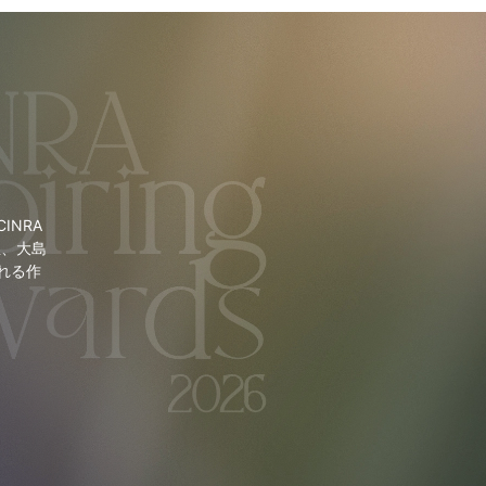
NRA
里、大島
れる作