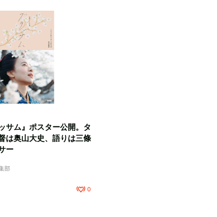
ッサム』ポスター公開。タ
督は奥山大史、語りは三條
サー
編集部
0