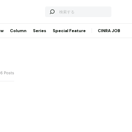
ew
Column
Series
Special Feature
CINRA JOB
 6 Posts