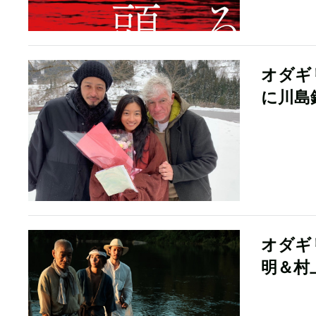
オダギ
に川島
オダギ
明＆村