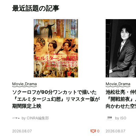
最近話題の記事
Movie,Drama
Movie,Drama
ソクーロフが90分ワンカットで描いた
池松壮亮・仲
『エルミタージュ幻想』リマスター版が
『開戦前夜』
期間限定上映
向かわせた空
by CINRA編集部
by ISO
2026.08.07
0
2026.08.07