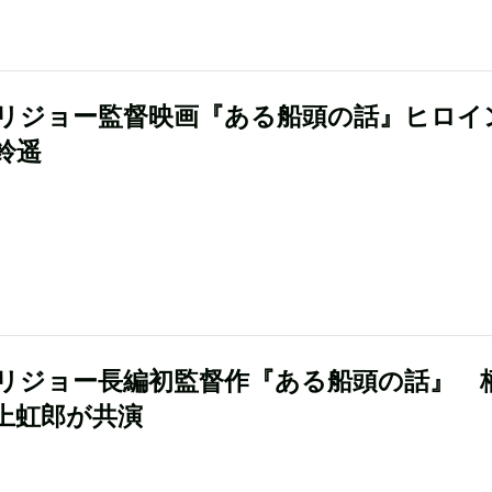
リジョー監督映画『ある船頭の話』ヒロイ
鈴遥
リジョー長編初監督作『ある船頭の話』 
上虹郎が共演