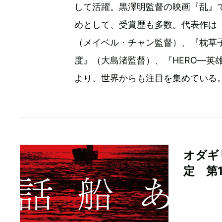
して活躍。黒澤明監督の映画『乱』
めとして、受賞歴も多数。代表作は
（メイベル・チャン監督）、『枕草
度』（大島渚監督）、『HERO―英
より、世界からも注目を集めている
オダギ
定 第