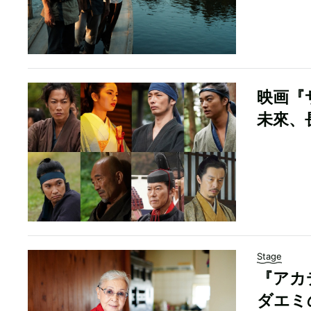
映画『
未來、
Stage
『アカ
ダエミ