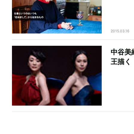
2015.03.16
中谷美
王描く