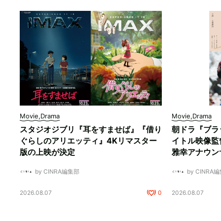
Movie,Drama
Movie,Drama
スタジオジブリ『耳をすませば』『借り
朝ドラ『ブラ
ぐらしのアリエッティ』4Kリマスター
イトル映像監
版の上映が決定
雅幸アナウン
by CINRA編集部
by CINRA
2026.08.07
0
2026.08.07