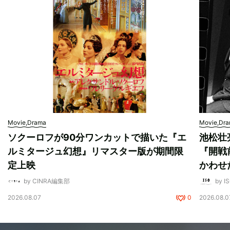
Movie,Drama
Movie,Dr
ソクーロフが90分ワンカットで描いた『エ
池松壮
ルミタージュ幻想』リマスター版が期間限
『開戦
定上映
かわせ
by CINRA編集部
by I
2026.08.07
0
2026.08.0