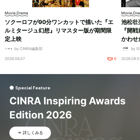
Movie,Drama
Movie,Dr
ソクーロフが90分ワンカットで描いた『エ
池松壮
ルミタージュ幻想』リマスター版が期間限
『開戦
定上映
かわせ
by CINRA編集部
by I
2026.08.07
0
2026.08.0
Special Feature
CINRA Inspiring Awards
Edition 2026
詳しくみる