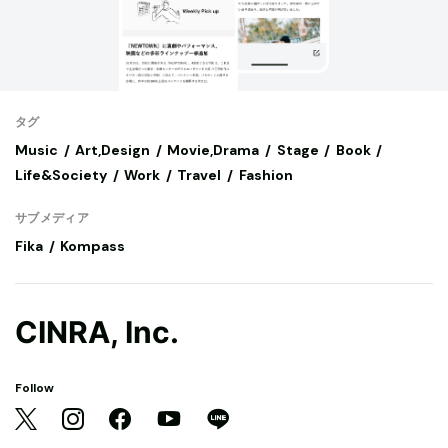
タグ
Music
Art,Design
Movie,Drama
Stage
Book
Life&Society
Work
Travel
Fashion
サブメディア
Fika
Kompass
CINRA, Inc.
Follow