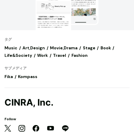
タグ
Music
Art,Design
Movie,Drama
Stage
Book
Life&Society
Work
Travel
Fashion
サブメディア
Fika
Kompass
CINRA, Inc.
Follow