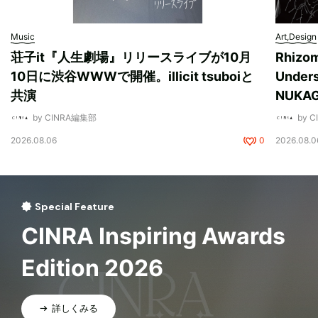
Music
Art,Design
荘子it『人生劇場』リリースライブが10月
Rhizo
10日に渋谷WWWで開催。illicit tsuboiと
Unde
共演
NUK
by CINRA編集部
by 
2026.08.06
0
2026.08.0
Special Feature
CINRA Inspiring Awards
Edition 2026
詳しくみる