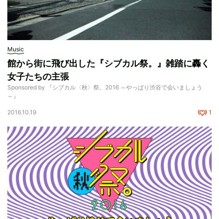
Music
館から街に飛び出した『シブカル祭。』雑踏に轟く
女子たちの主張
Sponsored by 『シブカル〈秋〉祭。2016 ～やっぱり渋谷で会いましょう
～』
2016.10.19
1