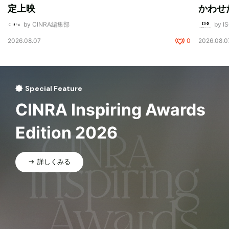
定上映
かわせ
by CINRA編集部
by I
2026.08.07
0
2026.08.0
Special Feature
CINRA Inspiring Awards
Edition 2026
詳しくみる