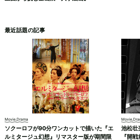
最近話題の記事
Movie,Drama
Movie,Dr
ソクーロフが90分ワンカットで描いた『エ
池松壮
ルミタージュ幻想』リマスター版が期間限
『開戦