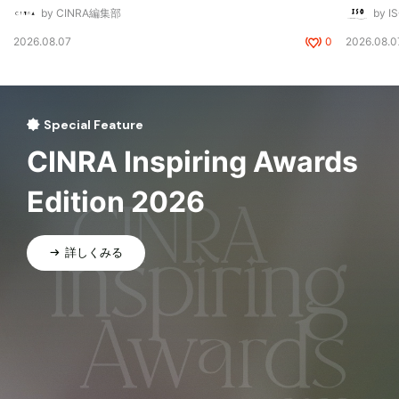
by CINRA編集部
by I
2026.08.07
0
2026.08.0
Special Feature
CINRA Inspiring Awards
Edition 2026
詳しくみる