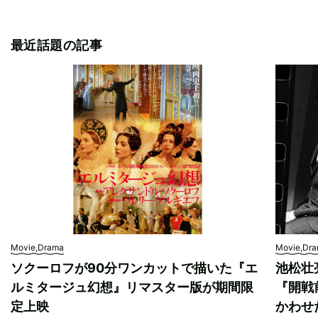
最近話題の記事
Movie,Drama
Movie,Dr
ソクーロフが90分ワンカットで描いた『エ
池松壮
ルミタージュ幻想』リマスター版が期間限
『開戦
定上映
かわせ