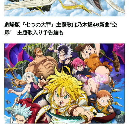
劇場版『七つの大罪』主題歌は乃木坂46新曲“空
扉” 主題歌入り予告編も