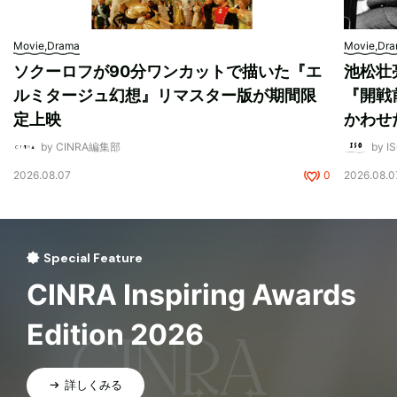
Movie,Drama
Movie,Dr
ソクーロフが90分ワンカットで描いた『エ
池松壮
ルミタージュ幻想』リマスター版が期間限
『開戦
定上映
かわせ
by CINRA編集部
by I
2026.08.07
0
2026.08.0
Special Feature
CINRA Inspiring Awards
Edition 2026
詳しくみる