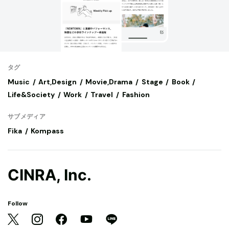
タグ
Music
Art,Design
Movie,Drama
Stage
Book
Life&Society
Work
Travel
Fashion
サブメディア
Fika
Kompass
CINRA, Inc.
Follow