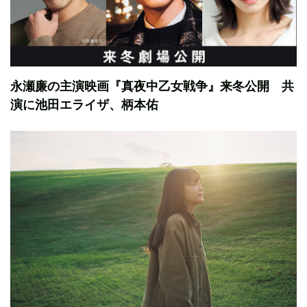
永瀬廉の主演映画『真夜中乙女戦争』来冬公開 共
演に池田エライザ、柄本佑