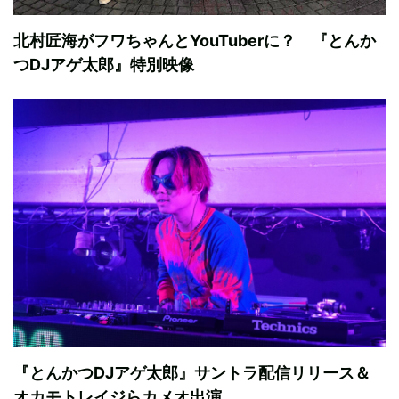
北村匠海がフワちゃんとYouTuberに？ 『とんか
つDJアゲ太郎』特別映像
『とんかつDJアゲ太郎』サントラ配信リリース＆
オカモトレイジらカメオ出演