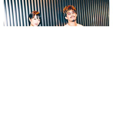
門脇麦×二宮健 いまの20代が考える、岡崎京子カル
チャーについて
Sponsored by
『チワワちゃん』
by
羽佐田瑶子
0