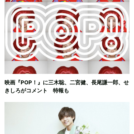
映画『POP！』に三木聡、二宮健、長尾謙一郎、せ
きしろがコメント 特報も