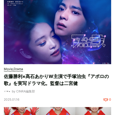
Movie,Drama
佐藤勝利×髙石あかりW主演で手塚治虫『アポロの
歌』を実写ドラマ化。監督は二宮健
by CINRA編集部
2025.01.16
0