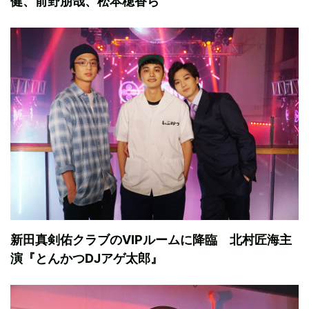
健、前野朋哉、松本穂香ら
新田真剣佑クラブのVIPルームに降臨 北村匠海主
演『とんかつDJアゲ太郎』