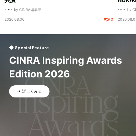
共演
NUK
by CINRA編集部
by 
2026.08.06
0
2026.08.0
Special Feature
CINRA Inspiring Awards
Edition 2026
詳しくみる