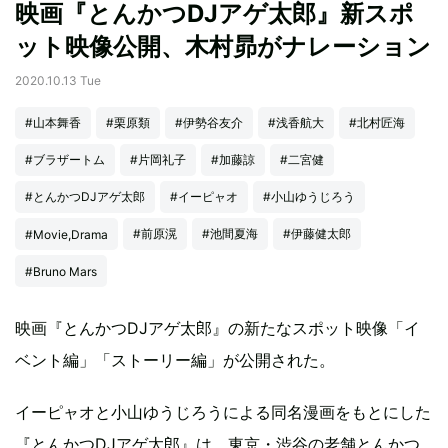
映画『とんかつDJアゲ太郎』新スポ
ット映像公開、木村昴がナレーション
2020.10.13 Tue
#山本舞香
#栗原類
#伊勢谷友介
#浅香航大
#北村匠海
#ブラザートム
#片岡礼子
#加藤諒
#二宮健
#とんかつDJアゲ太郎
#イーピャオ
#小山ゆうじろう
#前原滉
#池間夏海
#伊藤健太郎
#Movie,Drama
#Bruno Mars
映画『とんかつDJアゲ太郎』の新たなスポット映像「イ
ベント編」「ストーリー編」が公開された。
イーピャオと小山ゆうじろうによる同名漫画をもとにした
『とんかつDJアゲ太郎』は、東京・渋谷の老舗とんかつ