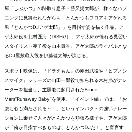
屋「しぶかつ」の跡取り息子・勝又揚太郎が、様々なハプ
ニングに見舞われながらも「とんかつもフロアもアゲれる
男『とんかつDJアゲ太郎』」を目指す姿を描く作品。ア
ゲ太郎役を北村匠海（DISH//）、アゲ太郎が憧れる見習い
スタイリスト苑子役を山本舞香、アゲ太郎のライバルとな
るDJ屋敷蔵人役を伊藤健太郎が演じる。
スポット映像は、『ドラえもん』の剛田武役や『ヒプノシ
スマイク』シリーズの山田一郎役で知られる木村昴がナレ
ーターを担当し、主題歌に起用されたBruno
Mars“Runaway Baby”を使用。「イベント編」では、「お
腹も心も満たされる～！」というインパクトの強いナレー
ションに乗せて人々がとんかつを頬張る様子や、アゲ太郎
が「俺が目指すべきものは、とんかつDJだ！」と宣言す