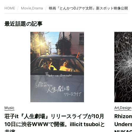
HOME
Movie,Drama
映画『とんかつDJアゲ太郎』新スポット映像公開
最近話題の記事
Music
Art,Design
荘子it『人生劇場』リリースライブが10月
Rhizo
10日に渋谷WWWで開催。illicit tsuboiと
Unde