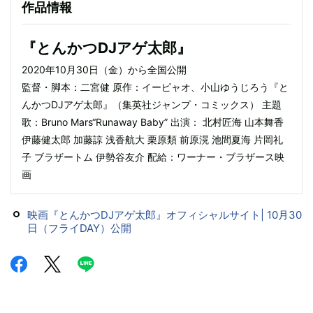
作品情報
『とんかつDJアゲ太郎』
2020年10月30日（金）から全国公開
監督・脚本：二宮健 原作：イーピャオ、小山ゆうじろう『と
んかつDJアゲ太郎』（集英社ジャンプ・コミックス） 主題
歌：Bruno Mars“Runaway Baby” 出演： 北村匠海 山本舞香
伊藤健太郎 加藤諒 浅香航大 栗原類 前原滉 池間夏海 片岡礼
子 ブラザートム 伊勢谷友介 配給：ワーナー・ブラザース映
画
映画『とんかつDJアゲ太郎』オフィシャルサイト| 10月30
日（フライDAY）公開