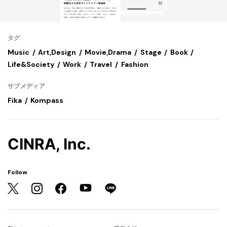
タグ
Music
Art,Design
Movie,Drama
Stage
Book
Life&Society
Work
Travel
Fashion
サブメディア
Fika
Kompass
CINRA, Inc.
Follow