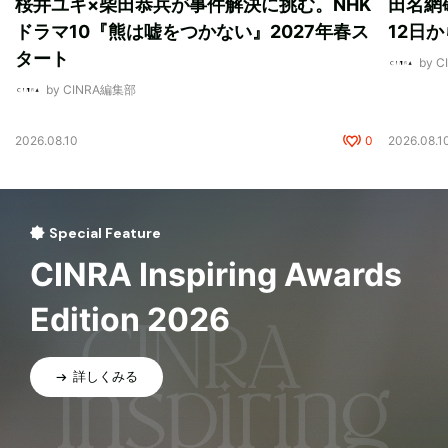
桜井ユキ×柴田恭兵が事件解決に挑む。NHK
田名網敬
ドラマ10『熊は嘘をつかない』2027年春ス
12日
タート
by 
by CINRA編集部
2026.08.10
0
2026.08.1
Special Feature
CINRA Inspiring Awards
Edition 2026
詳しくみる