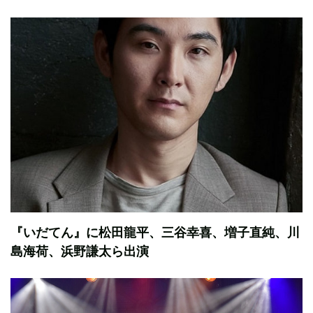
『いだてん』に松田龍平、三谷幸喜、増子直純、川
島海荷、浜野謙太ら出演