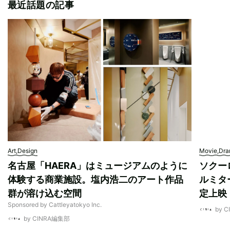
最近話題の記事
Art,Design
Movie,Dr
名古屋「HAERA」はミュージアムのように
ソクー
体験する商業施設。塩内浩二のアート作品
ルミタ
群が溶け込む空間
定上映
Sponsored by Cattleyatokyo Inc.
by 
by CINRA編集部