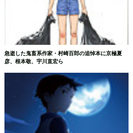
急逝した鬼畜系作家・村崎百郎の追悼本に京極夏
彦、根本敬、宇川直宏ら