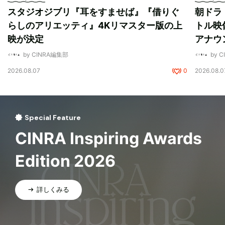
スタジオジブリ『耳をすませば』『借りぐ
朝ドラ
らしのアリエッティ』4Kリマスター版の上
トル映
映が決定
アナウ
by CINRA編集部
by 
2026.08.07
0
2026.08.0
Special Feature
CINRA Inspiring Awards
Edition 2026
詳しくみる