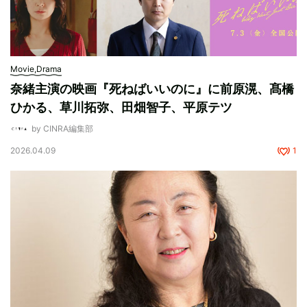
Movie,Drama
奈緒主演の映画『死ねばいいのに』に前原滉、髙橋
ひかる、草川拓弥、田畑智子、平原テツ
by CINRA編集部
2026.04.09
1