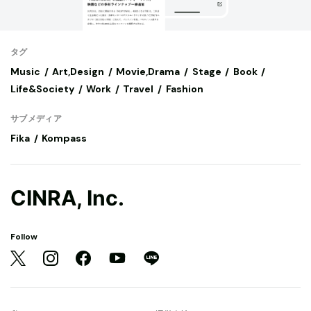
タグ
Music
Art,Design
Movie,Drama
Stage
Book
Life&Society
Work
Travel
Fashion
サブメディア
Fika
Kompass
CINRA, Inc.
Follow