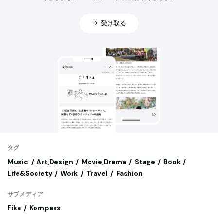
受け取る
タグ
Music
Art,Design
Movie,Drama
Stage
Book
Life&Society
Work
Travel
Fashion
サブメディア
Fika
Kompass