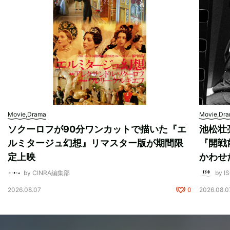
Movie,Drama
Movie,Dr
ソクーロフが90分ワンカットで描いた『エ
池松壮
ルミタージュ幻想』リマスター版が期間限
『開戦
定上映
かわせ
by CINRA編集部
by I
2026.08.07
0
2026.08.0