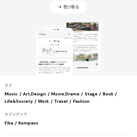
受け取る
タグ
Music
Art,Design
Movie,Drama
Stage
Book
Life&Society
Work
Travel
Fashion
サブメディア
Fika
Kompass