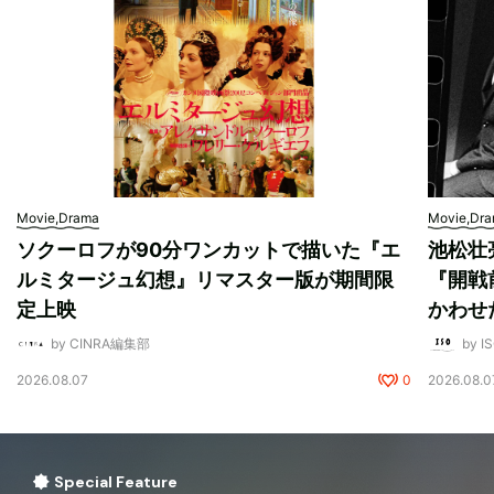
Movie,Drama
Movie,Dr
ソクーロフが90分ワンカットで描いた『エ
池松壮
ルミタージュ幻想』リマスター版が期間限
『開戦
定上映
かわせ
by CINRA編集部
by I
2026.08.07
0
2026.08.0
Special Feature