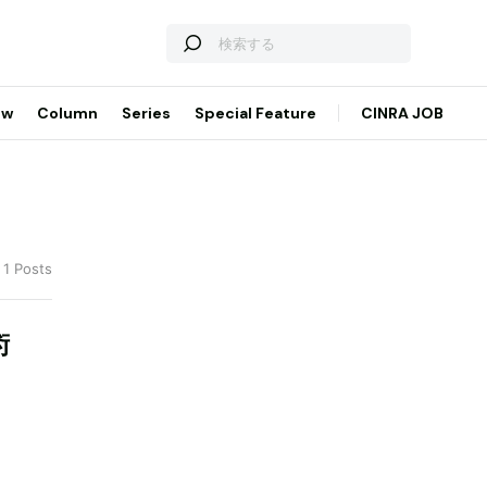
ew
Column
Series
Special Feature
CINRA JOB
 1 Posts
術