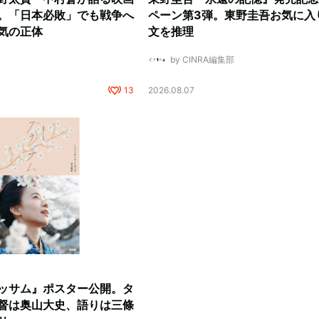
。「日本必敗」でも戦争へ
ペーン第3弾。東野圭吾お気に入
気の正体
文を推理
by CINRA編集部
13
2026.08.07
ッサム』ポスター公開。タ
督は奥山大史、語りは三條