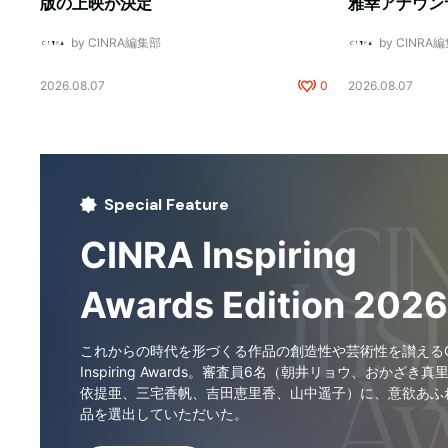
版の上映が決定
雅幸アナウン
by CINRA編集部
by CINRA
2026.08.07
0
2026.08.07
Special Feature
CINRA Inspiring
Awards Edition 2026
これからの時代を形づくる作品の創造性や芸術性を讃えるCI
Inspiring Awards。審査員6名（朝井リョウ、おかざき真
依提亜、三宅香帆、吉田恵里香、山中遥子）に、意欲あふ
品を選出していただいた。