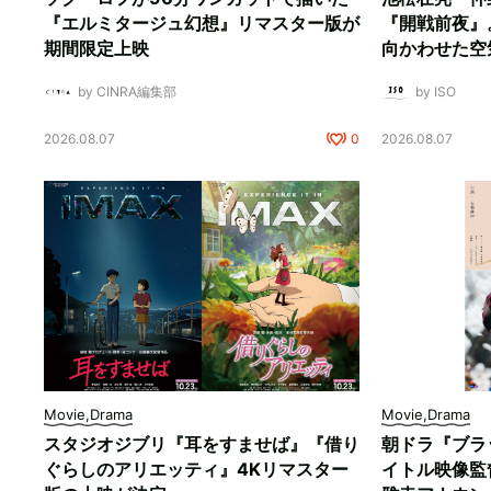
『エルミタージュ幻想』リマスター版が
『開戦前夜』
期間限定上映
向かわせた空
by CINRA編集部
by ISO
2026.08.07
0
2026.08.07
Movie,Drama
Movie,Drama
スタジオジブリ『耳をすませば』『借り
朝ドラ『ブラ
ぐらしのアリエッティ』4Kリマスター
イトル映像監