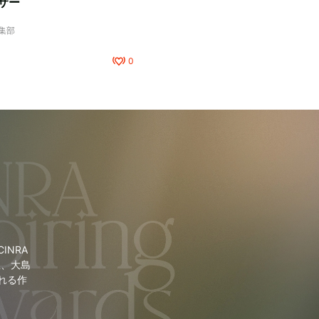
サー
編集部
0
NRA
里、大島
れる作