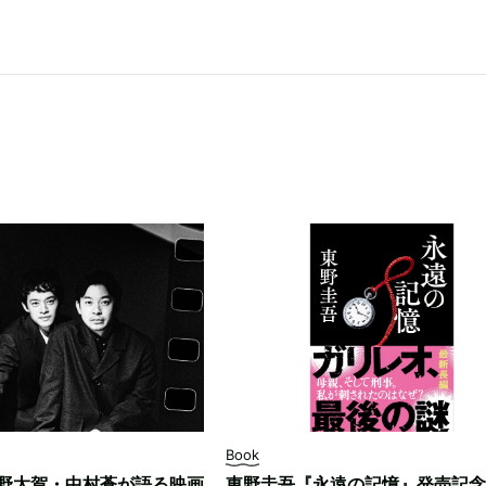
Book
野太賀・中村蒼が語る映画
東野圭吾『永遠の記憶』発売記念