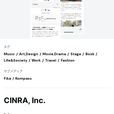
タグ
Music
Art,Design
Movie,Drama
Stage
Book
Life&Society
Work
Travel
Fashion
サブメディア
Fika
Kompass
CINRA, Inc.