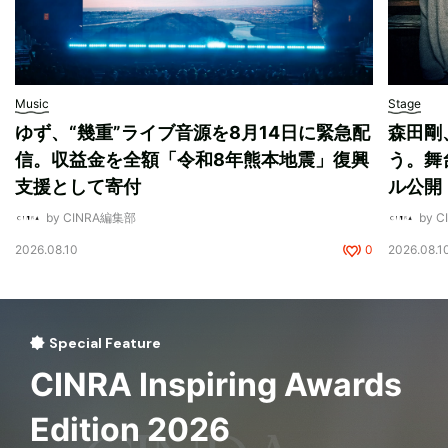
Music
Stage
ゆず、“幾重”ライブ音源を8月14日に緊急配
森田剛
信。収益金を全額「令和8年熊本地震」復興
う。舞
支援として寄付
ル公開
by CINRA編集部
by 
2026.08.10
0
2026.08.1
Special Feature
CINRA Inspiring Awards
Edition 2026