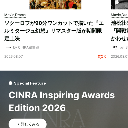
Movie,Drama
Movie,Dr
ソクーロフが90分ワンカットで描いた『エ
池松壮
ルミタージュ幻想』リマスター版が期間限
『開戦
定上映
かわせ
by CINRA編集部
by I
2026.08.07
0
2026.08.0
Special Feature
CINRA Inspiring Awards
Edition 2026
詳しくみる