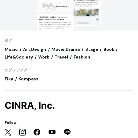
タグ
Music
Art,Design
Movie,Drama
Stage
Book
Life&Society
Work
Travel
Fashion
サブメディア
Fika
Kompass
CINRA, Inc.
Follow