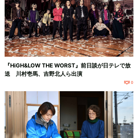
『HiGH&LOW THE WORST』前日談が日テレで放
送 川村壱馬、吉野北人ら出演
0