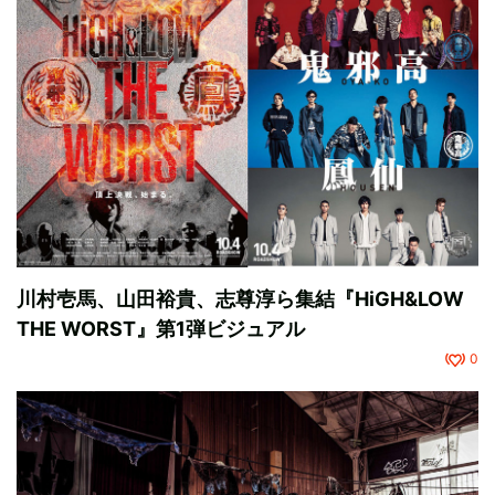
川村壱馬、山田裕貴、志尊淳ら集結『HiGH&LOW
THE WORST』第1弾ビジュアル
0