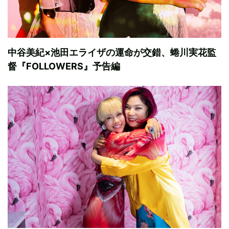
中谷美紀×池田エライザの運命が交錯、蜷川実花監
督『FOLLOWERS』予告編