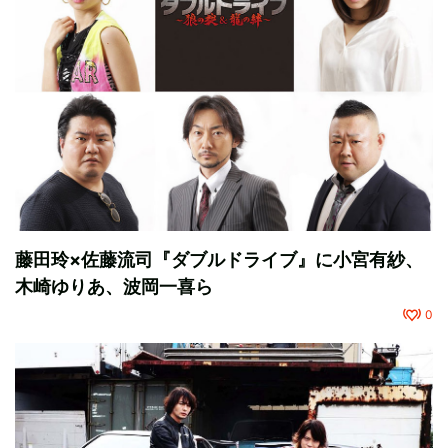
藤田玲×佐藤流司『ダブルドライブ』に小宮有紗、
木崎ゆりあ、波岡一喜ら
0