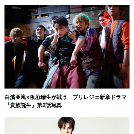
白濱亜嵐×板垣瑞生が戦う プリレジェ新章ドラマ
『貴族誕生』第2話写真