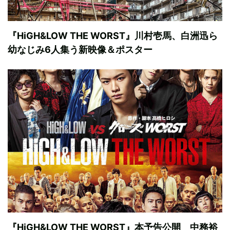
『HiGH&LOW THE WORST』川村壱馬、白洲迅ら
幼なじみ6人集う新映像＆ポスター
『HiGH&LOW THE WORST』本予告公開 中務裕