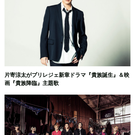
片寄涼太がプリレジェ新章ドラマ『貴族誕生』＆映
画『貴族降臨』主題歌