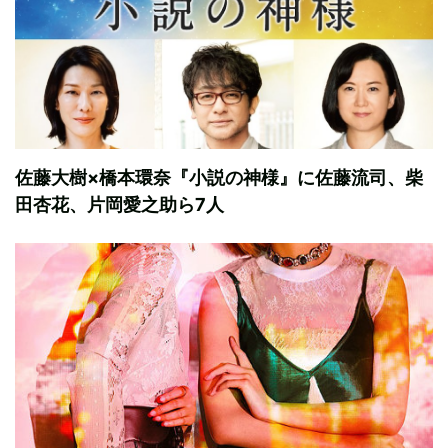
佐藤大樹×橋本環奈『小説の神様』に佐藤流司、柴
田杏花、片岡愛之助ら7人