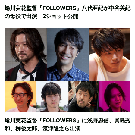
蜷川実花監督『FOLLOWERS』八代亜紀が中谷美紀
の母役で出演 2ショット公開
蜷川実花監督『FOLLOWERS』に浅野忠信、眞島秀
和、栁俊太郎、濱津隆之ら出演