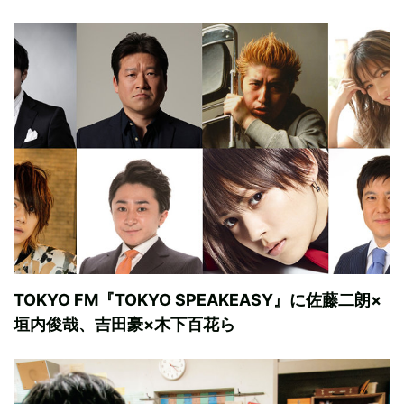
TOKYO FM『TOKYO SPEAKEASY』に佐藤二朗×
垣内俊哉、吉田豪×木下百花ら