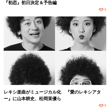
『初恋』初日決定＆予告編
0
レキシ楽曲がミュージカル化 『愛のレキシアタ
ー』に山本耕史、松岡茉優ら
0