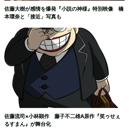
佐藤大樹が感情を爆発『小説の神様』特別映像 橋
本環奈と「接近」写真も
佐藤流司×小林顕作 藤子不二雄A原作『笑ゥせぇ
るすまん』が舞台化