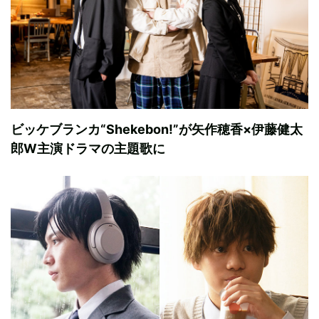
ビッケブランカ“Shekebon!”が矢作穂香×伊藤健太
郎W主演ドラマの主題歌に