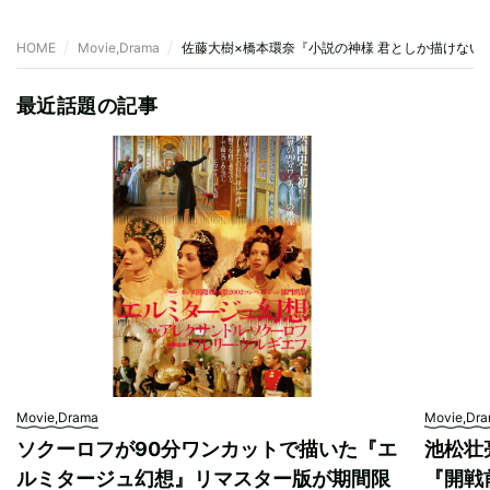
HOME
Movie,Drama
佐藤大樹×橋本環奈『小説の神様 君としか描けない
最近話題の記事
Movie,Drama
Movie,Dr
ソクーロフが90分ワンカットで描いた『エ
池松壮
ルミタージュ幻想』リマスター版が期間限
『開戦