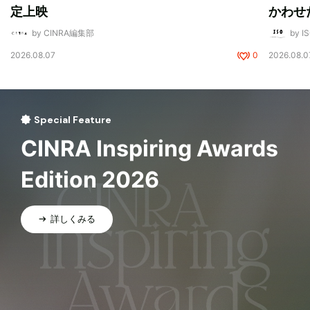
定上映
かわせ
by CINRA編集部
by I
2026.08.07
0
2026.08.0
Special Feature
CINRA Inspiring Awards
Edition 2026
詳しくみる