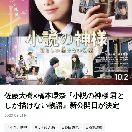
佐藤大樹×橋本環奈『小説の神様 君と
しか描けない物語』新公開日が決定
2020.08.21 Fri
#和久井映見
#片岡愛之助
#柴田杏花
#橋本環奈