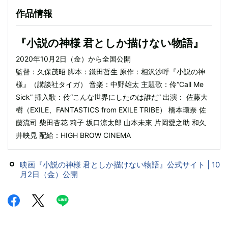
作品情報
『小説の神様 君としか描けない物語』
2020年10月2日（金）から全国公開
監督：久保茂昭 脚本：鎌田哲生 原作：相沢沙呼『小説の神
様』（講談社タイガ） 音楽：中野雄太 主題歌：伶“Call Me
Sick” 挿入歌：伶“こんな世界にしたのは誰だ” 出演： 佐藤大
樹（EXILE、FANTASTICS from EXILE TRIBE） 橋本環奈 佐
藤流司 柴田杏花 莉子 坂口涼太郎 山本未來 片岡愛之助 和久
井映見 配給：HIGH BROW CINEMA
映画『小説の神様 君としか描けない物語』公式サイト | 10
月2日（金）公開