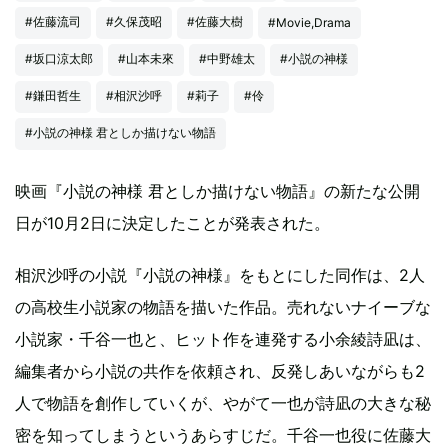
#佐藤流司
#久保茂昭
#佐藤大樹
#Movie,Drama
#坂口涼太郎
#山本未來
#中野雄太
#小説の神様
#鎌田哲生
#相沢沙呼
#莉子
#伶
#小説の神様 君としか描けない物語
映画『小説の神様 君としか描けない物語』の新たな公開
日が10月2日に決定したことが発表された。
相沢沙呼の小説『小説の神様』をもとにした同作は、2人
の高校生小説家の物語を描いた作品。売れないナイーブな
小説家・千谷一也と、ヒット作を連発する小余綾詩凪は、
編集者から小説の共作を依頼され、反発しあいながらも2
人で物語を創作していくが、やがて一也が詩凪の大きな秘
密を知ってしまうというあらすじだ。千谷一也役に佐藤大