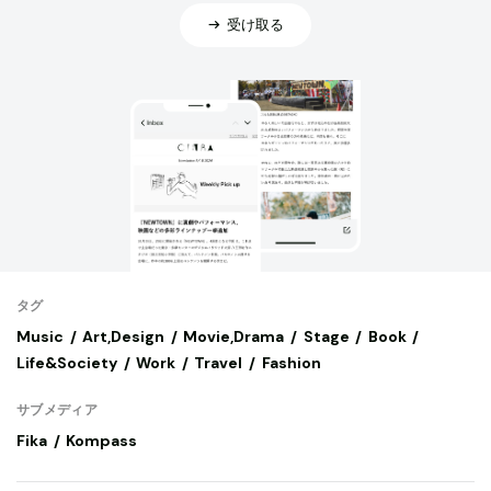
受け取る
タグ
Music
Art,Design
Movie,Drama
Stage
Book
Life&Society
Work
Travel
Fashion
サブメディア
Fika
Kompass