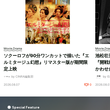
Movie,Drama
Movie,Dr
ソクーロフが90分ワンカットで描いた『エ
池松壮
ルミタージュ幻想』リマスター版が期間限
『開戦
定上映
かわせ
by CINRA編集部
by I
2026.08.07
0
2026.08.0
Special Feature