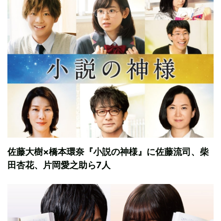
佐藤大樹×橋本環奈『小説の神様』に佐藤流司、柴
田杏花、片岡愛之助ら7人