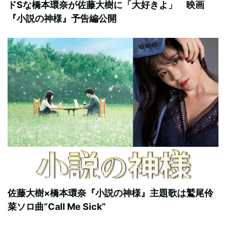
ドSな橋本環奈が佐藤大樹に「大好きよ」 映画
『小説の神様』予告編公開
佐藤大樹×橋本環奈『小説の神様』主題歌は鷲尾伶
菜ソロ曲“Call Me Sick”