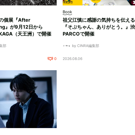
Book
ksの個展『After
祖父江慎に感謝の気持ちを伝える
ding』が9月12日から
『そぶちゃん、ありがとう。』渋
NUKAGA（天王洲）で開催
PARCOで開催
編集部
by CINRA編集部
0
2026.08.06