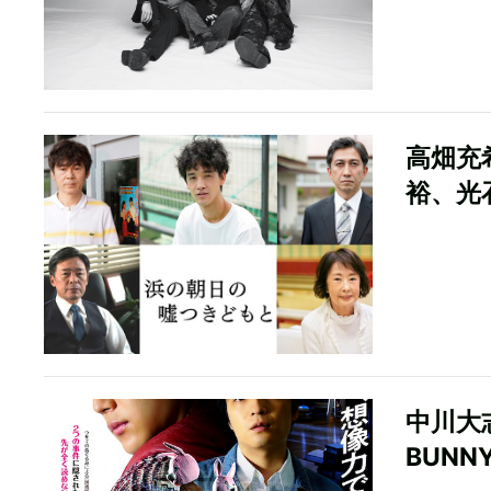
高畑充
裕、光
中川大
BUN