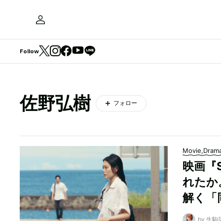
Follow
佐野弘樹
フォロー
Movie,Dram
映画『S
れたか
解く「
by 生駒