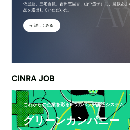
依提亜、三宅香帆、吉田恵里香、山中遥子）に、意欲あふ
品を選出していただいた。
詳しくみる
CINRA JOB
これからの企業を彩る9つのバッヂ認証システム
グリーンカンパニー