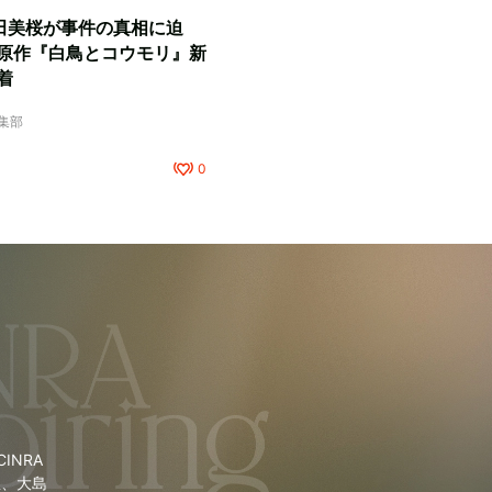
田美桜が事件の真相に迫
原作『白鳥とコウモリ』新
着
編集部
0
NRA
里、大島