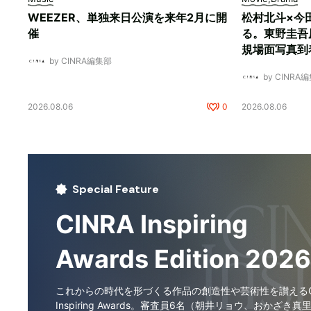
WEEZER、単独来日公演を来年2月に開
松村北斗×今
催
る。東野圭吾
規場面写真到
by CINRA編集部
by CINRA
2026.08.06
0
2026.08.06
Special Feature
CINRA Inspiring
Awards Edition 2026
これからの時代を形づくる作品の創造性や芸術性を讃えるCI
Inspiring Awards。審査員6名（朝井リョウ、おかざき真