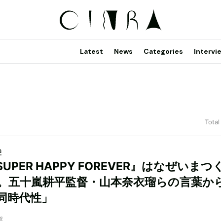
Latest
News
Categories
Intervi
Total
a
UPER HAPPY FOREVER』はなぜいまつ
。五十嵐耕平監督・山本奈衣瑠らの言葉か
同時代性」
奨