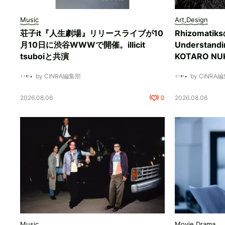
Music
Art,Design
荘子it『人生劇場』リリースライブが10
Rhizomati
月10日に渋谷WWWで開催。illicit
Understan
tsuboiと共演
KOTARO 
by CINRA編集部
by CINRA
2026.08.06
0
2026.08.06
Music
Movie,Drama