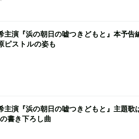
希主演『浜の朝日の嘘つきどもと』本予告
原ピストルの姿も
希主演『浜の朝日の嘘つきどもと』主題歌
biの書き下ろし曲