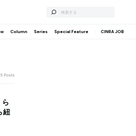
ew
Column
Series
Special Feature
CINRA JOB
 5 Posts
くら
ら紐