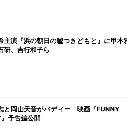
希主演『浜の朝日の嘘つきどもと』に甲本
石研、吉行和子ら
志と岡山天音がバディー 映画『FUNNY
NY』予告編公開