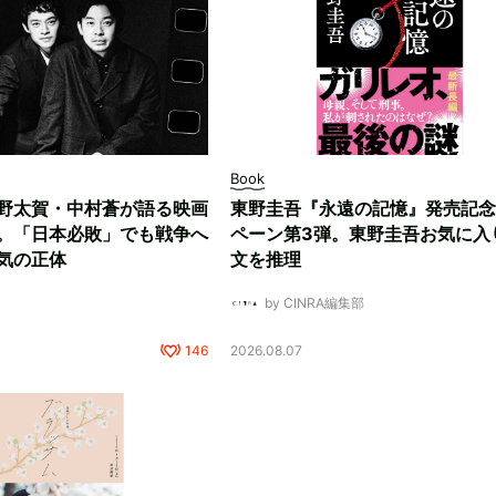
Book
野太賀・中村蒼が語る映画
東野圭吾『永遠の記憶』発売記念
。「日本必敗」でも戦争へ
ペーン第3弾。東野圭吾お気に入
気の正体
文を推理
by CINRA編集部
146
2026.08.07