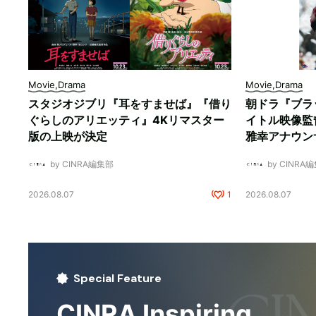
Movie,Drama
Movie,Drama
スタジオジブリ『耳をすませば』『借り
朝ドラ『ブラ
ぐらしのアリエッティ』4Kリマスター
イトル映像監
版の上映が決定
雅幸アナウン
by CINRA編集部
by CINRA
2026.08.07
1
2026.08.07
Special Feature
CINRA Inspiring