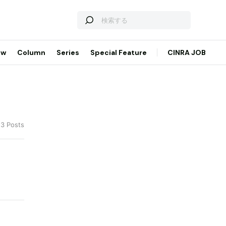
ew
Column
Series
Special Feature
CINRA JOB
 3 Posts