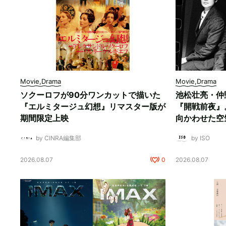
Movie,Drama
Movie,Drama
ソクーロフが90分ワンカットで描いた
池松壮亮・仲
『エルミタージュ幻想』リマスター版が
『開戦前夜』
期間限定上映
向かわせた空
by CINRA編集部
by ISO
2026.08.07
0
2026.08.07