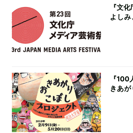
『文化
よしみ
『10
きあが