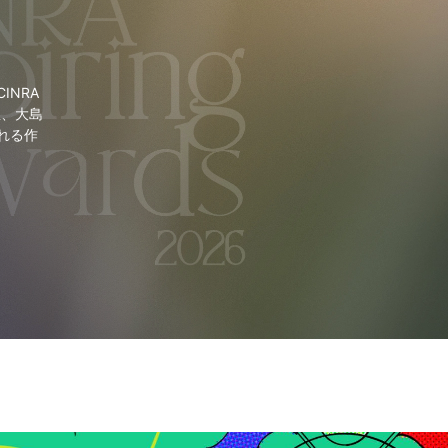
NRA
里、大島
れる作