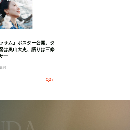
ッサム』ポスター公開。タ
督は奥山大史、語りは三條
サー
編集部
0