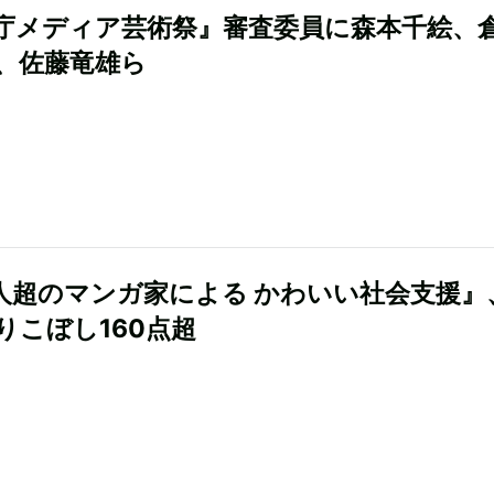
庁メディア芸術祭』審査委員に森本千絵、
、佐藤竜雄ら
0人超のマンガ家による かわいい社会支援』
りこぼし160点超