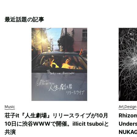
最近話題の記事
Music
Art,Design
荘子it『人生劇場』リリースライブが10月
Rhizo
10日に渋谷WWWで開催。illicit tsuboiと
Unde
共演
NUK