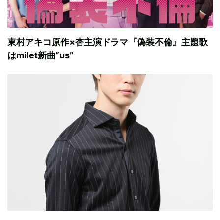
東村アキコ原作×杏主演ドラマ『偽装不倫』主題歌
はmilet新曲“us”