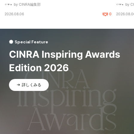
by CINRA編集部
by 
2026.08.06
0
2026.08.0
Special Feature
CINRA Inspiring Awards
Edition 2026
詳しくみる