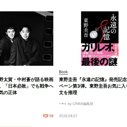
Book
野太賀・中村蒼が語る映画
東野圭吾『永遠の記憶』発売記念
。「日本必敗」でも戦争へ
ペーン第3弾。東野圭吾お気に入
気の正体
文を推理
by CINRA編集部
59
2026.08.07