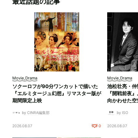
最近話題の記事
Movie,Drama
Movie,Drama
ソクーロフが90分ワンカットで描いた
池松壮亮・仲
『エルミタージュ幻想』リマスター版が
『開戦前夜』
期間限定上映
向かわせた空
by CINRA編集部
by ISO
2026.08.07
0
2026.08.07