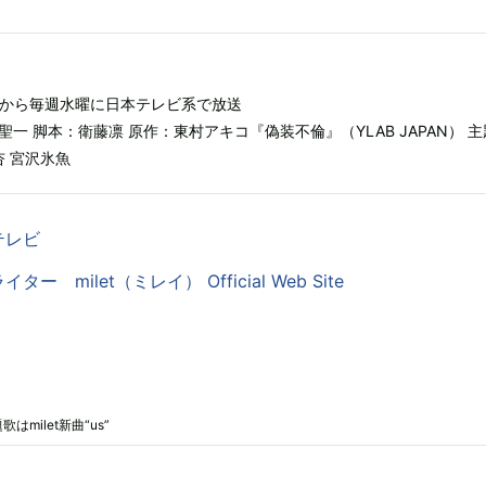
水）から毎週水曜に日本テレビ系で放送
一 脚本：衛藤凛 原作：東村アキコ『偽装不倫』（YLAB JAPAN） 主
 杏 宮沢氷魚
テレビ
 milet（ミレイ） Official Web Site
ilet新曲“us”