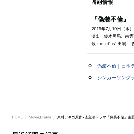
番組情報
『偽装不倫』
2019年7月10日（
演出：鈴木勇馬、南雲聖
歌：milet“us” 出演：
偽装不倫｜日本
シンガーソングライター
HOME
Movie,Drama
東村アキコ原作×杏主演ドラマ『偽装不倫』主題歌はm