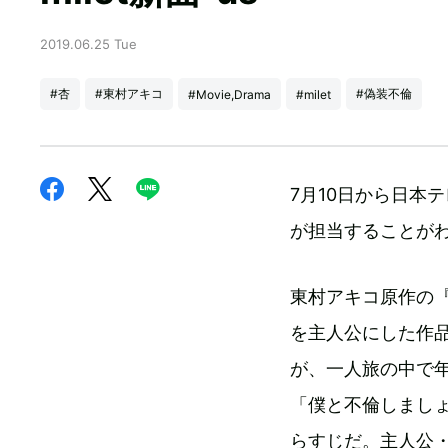
2019.06.25 Tue
#杏
#東村アキコ
#偽装不倫
#Movie,Drama
#milet
7月10日から日本
が担当することが
東村アキコ原作の
を主人公にした作
が、一人旅の中で
「僕と不倫しまし
らすじだ。主人公