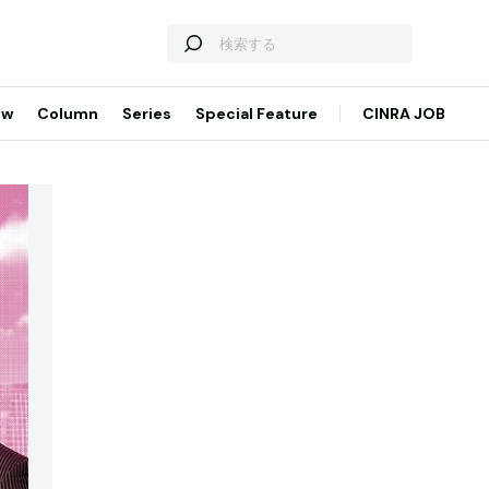
ew
Column
Series
Special Feature
CINRA JOB