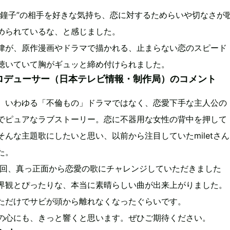
“鐘子”の相手を好きな気持ち、恋に対するためらいや切なさが
められているな、と感じました。
律が、原作漫画やドラマで描かれる、止まらない恋のスピード
聴いていて胸がギュッと締め付けられました。
ロデューサー（日本テレビ情報・制作局）のコメント
、いわゆる「不倫もの」ドラマではなく、恋愛下手な主人公の
でピュアなラブストーリー。恋に不器用な女性の背中を押して
そんな主題歌にしたいと思い、以前から注目していたmiletさん
た。
には今回、真っ正面から恋愛の歌にチャレンジしていただきました
界観とぴったりな、本当に素晴らしい曲が出来上がりました。
ただけでサビが頭から離れなくなったぐらいです。
の心にも、きっと響くと思います。ぜひご期待ください。