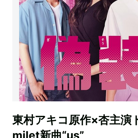
東村アキコ原作×杏主演
milet新曲“us”