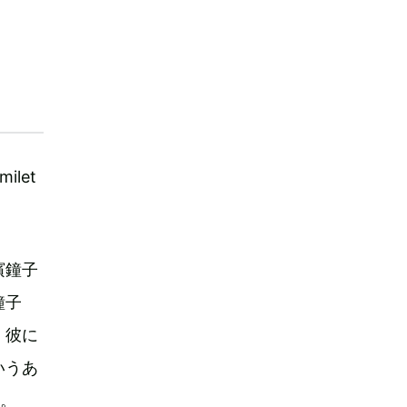
let
濱鐘子
鐘子
、彼に
いうあ
る。