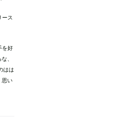
リース
手を好
るな、
のはは
、思い