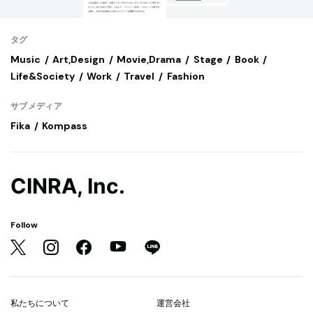
タグ
Music
Art,Design
Movie,Drama
Stage
Book
Life&Society
Work
Travel
Fashion
サブメディア
Fika
Kompass
CINRA, Inc.
Follow
私たちについて
運営会社