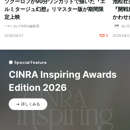
ソクーロフが90分ワンカットで描いた『エ
池松壮
ルミタージュ幻想』リマスター版が期間限
『開戦
定上映
かわせ
by CINRA編集部
by I
2026.08.07
0
2026.08.0
Special Feature
CINRA Inspiring Awards
Edition 2026
詳しくみる