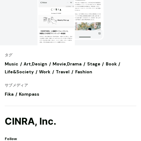
タグ
Music
Art,Design
Movie,Drama
Stage
Book
Life&Society
Work
Travel
Fashion
サブメディア
Fika
Kompass
CINRA, Inc.
Follow