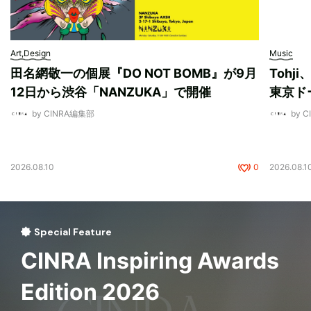
Art,Design
Music
田名網敬一の個展『DO NOT BOMB』が9月
Tohj
12日から渋谷「NANZUKA」で開催
東京ド
by CINRA編集部
by 
2026.08.10
0
2026.08.1
Special Feature
CINRA Inspiring Awards
Edition 2026