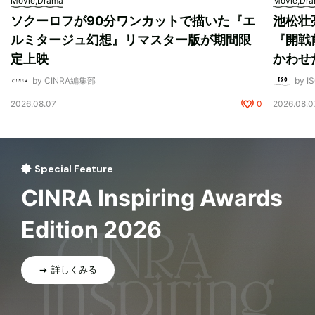
Movie,Drama
Movie,Dr
ソクーロフが90分ワンカットで描いた『エ
池松壮
ルミタージュ幻想』リマスター版が期間限
『開戦
定上映
かわせ
by CINRA編集部
by I
2026.08.07
0
2026.08.0
Special Feature
CINRA Inspiring Awards
Edition 2026
詳しくみる