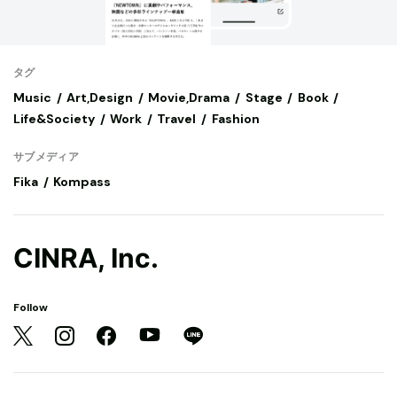
タグ
Music
Art,Design
Movie,Drama
Stage
Book
Life&Society
Work
Travel
Fashion
サブメディア
Fika
Kompass
CINRA, Inc.
Follow