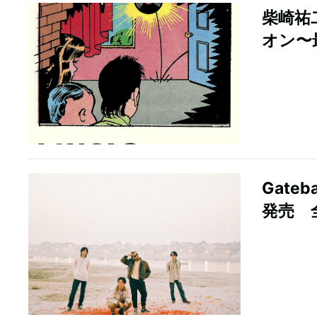
柴崎祐
オン〜
Gateb
発売 