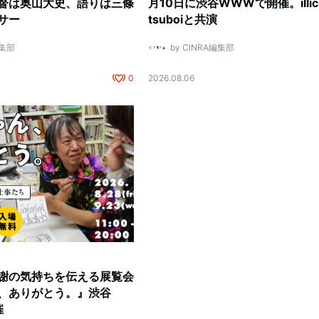
督は奥山大史、語りは三條
月10日に渋谷WWWで開催。illici
サー
tsuboiと共演
編集部
by CINRA編集部
0
2026.08.06
謝の気持ちを伝える展覧会
、ありがとう。』渋谷
催