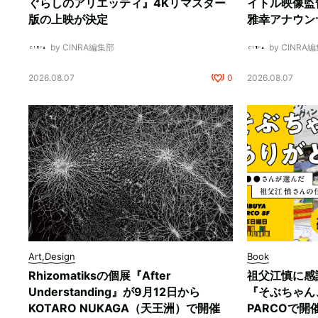
ぐらしのアリエッティ』4Kリマスター
イトル映像監
版の上映が決定
雅幸アナウン
by CINRA編集部
by CINRA
2026.08.07
0
2026.08.07
Art,Design
Book
Rhizomatiksの個展『After
祖父江慎に感
Understanding』が9月12日から
『そぶちゃん
KOTARO NUKAGA（天王洲）で開催
PARCOで開