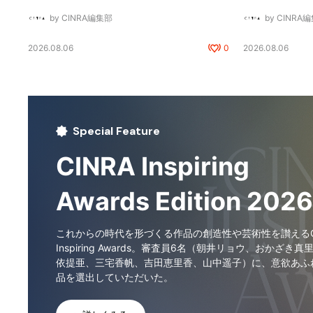
by CINRA編集部
by CINRA
2026.08.06
0
2026.08.06
Special Feature
CINRA Inspiring
Awards Edition 2026
これからの時代を形づくる作品の創造性や芸術性を讃えるCI
Inspiring Awards。審査員6名（朝井リョウ、おかざき真
依提亜、三宅香帆、吉田恵里香、山中遥子）に、意欲あふ
品を選出していただいた。