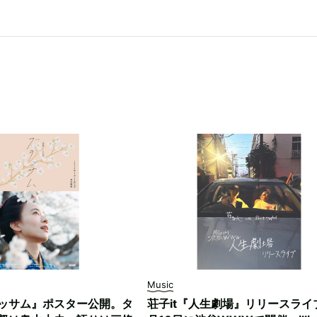
Music
ッサム』ポスター公開。タ
荘子it『人生劇場』リリースライ