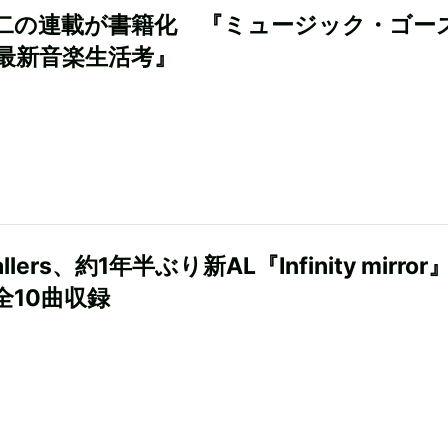
二の連載が書籍化 『ミュージック・ゴー
最新音楽生活考』
allers、約1年半ぶり新AL『Infinity mirror
全10曲収録