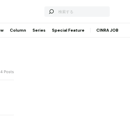
ew
Column
Series
Special Feature
CINRA JOB
 4 Posts