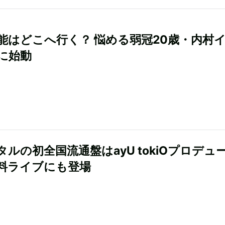
能はどこへ行く？ 悩める弱冠20歳・内村
に始動
タルの初全国流通盤はayU tokiOプロデュ
料ライブにも登場