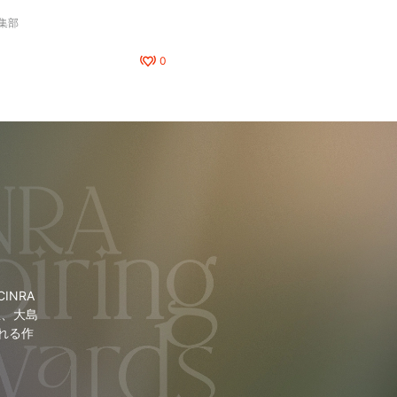
編集部
0
NRA
里、大島
れる作