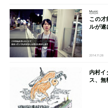
Music
この才
ルが遂
2014.11.26
内村イ
ス、無