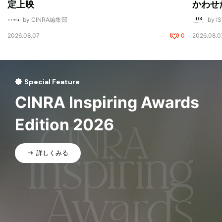
定上映
かわせ
by CINRA編集部
by I
2026.08.07
0
2026.08.0
Special Feature
CINRA Inspiring Awards
Edition 2026
詳しくみる