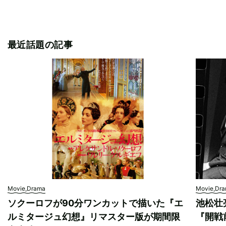
最近話題の記事
Movie,Drama
Movie,Dr
ソクーロフが90分ワンカットで描いた『エ
池松壮
ルミタージュ幻想』リマスター版が期間限
『開戦