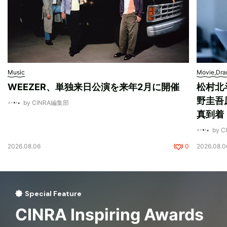
Music
Movie,Dr
WEEZER、単独来日公演を来年2月に開催
松村北
野圭吾
by CINRA編集部
真到着
by 
2026.08.06
0
2026.08.0
Special Feature
CINRA Inspiring Awards