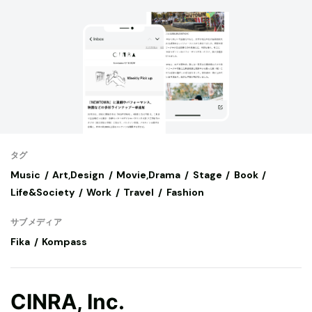
タグ
Music
Art,Design
Movie,Drama
Stage
Book
Life&Society
Work
Travel
Fashion
サブメディア
Fika
Kompass
CINRA, Inc.