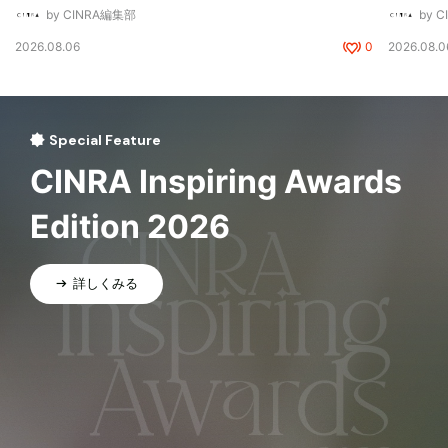
by CINRA編集部
by 
2026.08.06
0
2026.08.0
Special Feature
CINRA Inspiring Awards
Edition 2026
詳しくみる