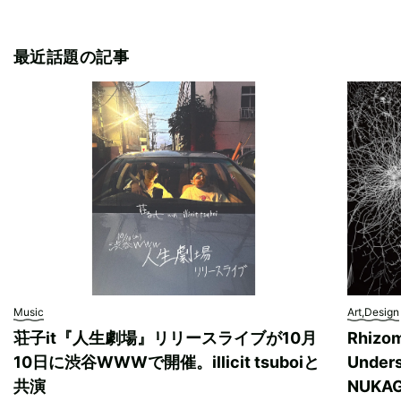
最近話題の記事
Music
Art,Design
荘子it『人生劇場』リリースライブが10月
Rhizo
10日に渋谷WWWで開催。illicit tsuboiと
Unde
共演
NUK