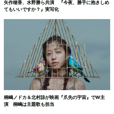
矢作穂香、水野勝ら共演 『今夜、勝手に抱きしめ
てもいいですか？』実写化
桐嶋ノドカ＆北村諒が映画『爪先の宇宙』でW主
演 桐嶋は主題歌も担当