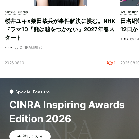
Movie,Drama
Art,Design
桜井ユキ×柴田恭兵が事件解決に挑む。NHK
田名網敬
ドラマ10『熊は嘘をつかない』2027年春ス
12日
タート
by 
by CINRA編集部
2026.08.10
1
2026.08.1
Special Feature
CINRA Inspiring Awards
Edition 2026
詳しくみる