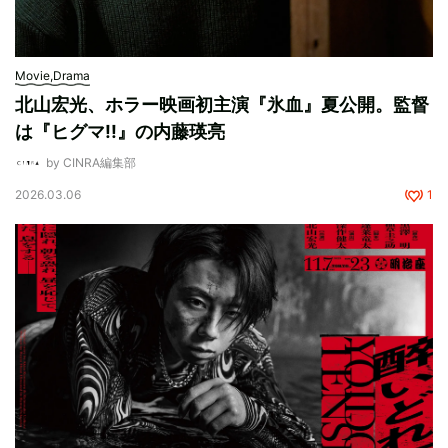
Movie,Drama
北山宏光、ホラー映画初主演『氷血』夏公開。監督
は『ヒグマ!!』の内藤瑛亮
by CINRA編集部
2026.03.06
1