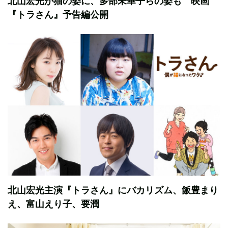
北山宏光が猫の姿に、多部未華子らの姿も 映画
『トラさん』予告編公開
北山宏光主演『トラさん』にバカリズム、飯豊まり
え、富山えり子、要潤