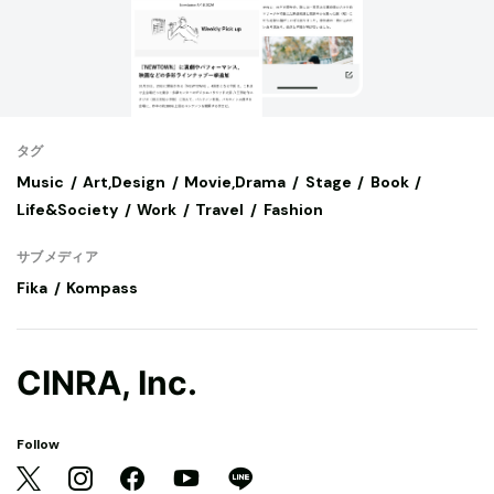
タグ
Music
Art,Design
Movie,Drama
Stage
Book
Life&Society
Work
Travel
Fashion
サブメディア
Fika
Kompass
CINRA, Inc.
Follow