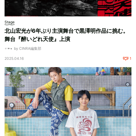
Stage
北山宏光が6年ぶり主演舞台で黒澤明作品に挑む。
舞台『醉いどれ天使』上演
by CINRA編集部
2025.04.16
1