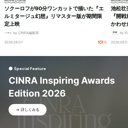
Movie,Drama
Movie,Dr
ソクーロフが90分ワンカットで描いた『エ
池松壮
ルミタージュ幻想』リマスター版が期間限
『開戦
定上映
かわせ
by CINRA編集部
by I
2026.08.07
0
2026.08.0
Special Feature
CINRA Inspiring Awards
Edition 2026
詳しくみる