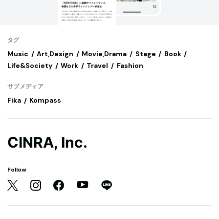
タグ
Music
Art,Design
Movie,Drama
Stage
Book
Life&Society
Work
Travel
Fashion
サブメディア
Fika
Kompass
CINRA, Inc.
Follow