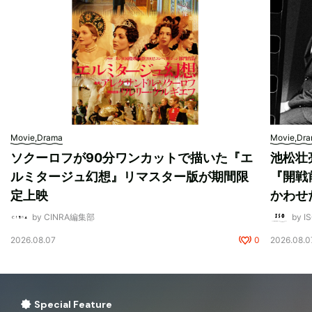
Movie,Drama
Movie,Dr
ソクーロフが90分ワンカットで描いた『エ
池松壮
ルミタージュ幻想』リマスター版が期間限
『開戦
定上映
かわせ
by CINRA編集部
by I
2026.08.07
0
2026.08.0
Special Feature