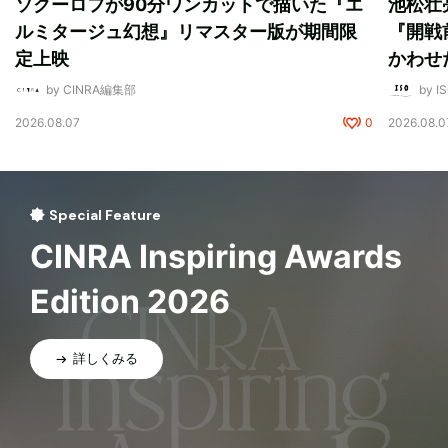
ソクーロフが90分ワンカットで描いた『エ
池松壮
ルミタージュ幻想』リマスター版が期間限
『開戦
定上映
かわせ
by CINRA編集部
by I
2026.08.07
0
2026.08.0
Special Feature
CINRA Inspiring Awards
Edition 2026
詳しくみる