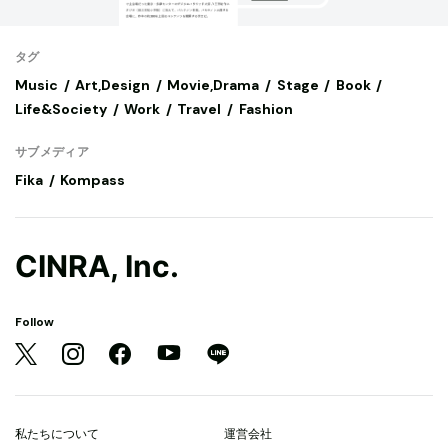
タグ
Music
Art,Design
Movie,Drama
Stage
Book
Life&Society
Work
Travel
Fashion
サブメディア
Fika
Kompass
CINRA, Inc.
Follow
私たちについて
運営会社