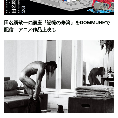
田名網敬一の講座『記憶の修築』をDOMMUNEで
配信 アニメ作品上映も