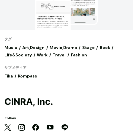
タグ
Music
Art,Design
Movie,Drama
Stage
Book
Life&Society
Work
Travel
Fashion
サブメディア
Fika
Kompass
CINRA, Inc.
Follow