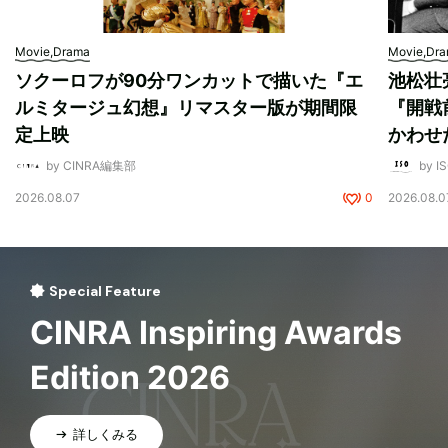
Movie,Drama
Movie,Dr
ソクーロフが90分ワンカットで描いた『エ
池松壮
ルミタージュ幻想』リマスター版が期間限
『開戦
定上映
かわせ
by CINRA編集部
by I
2026.08.07
0
2026.08.0
Special Feature
CINRA Inspiring Awards
Edition 2026
詳しくみる