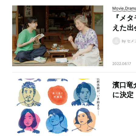
Movie,Dram
『メタ
えた出
by セメ
2022.06.17
濱口竜
に決定