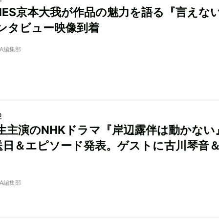
TONES京本大我が作品の魅力を語る『言えな
ンタビュー映像到着
NRA編集部
a
生主演のNHKドラマ『岸辺露伴は動かない
送日＆エピソード発表。ゲストに古川琴音
NRA編集部