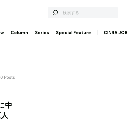
ew
Column
Series
Special Feature
CINRA JOB
50 Posts
に中
直人