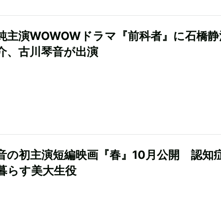
純主演WOWOWドラマ『前科者』に石橋静
介、古川琴音が出演
音の初主演短編映画『春』10月公開 認知
暮らす美大生役