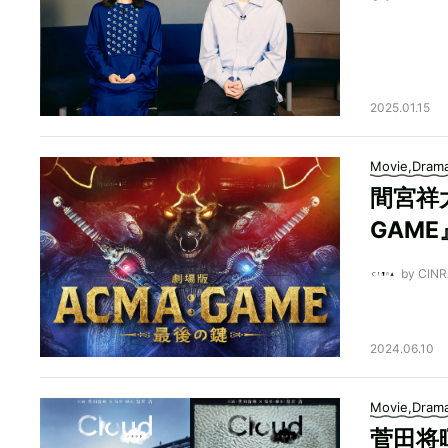
2025.01.15
Movie,Dram
間宮祥
GAM
by CI
2024.06.10
Movie,Dram
菅田将