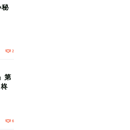
い秘
2
』第
＆柊
6