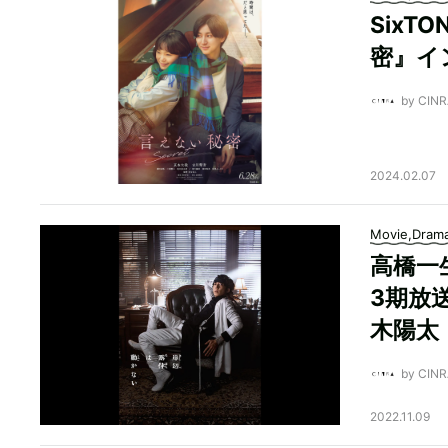
Six
密』イ
by CI
2024.02.07
Movie,Dram
高橋一
3期放
木陽太
by CI
2022.11.09