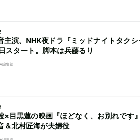
a
音主演、NHK夜ドラ『ミッドナイトタクシ
1日スタート。脚本は兵藤るり
NRA編集部
a
波×目黒蓮の映画『ほどなく、お別れです
音＆北村匠海が夫婦役
NRA編集部