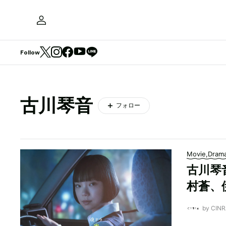
Follow
古川琴音
フォロー
Movie,Dram
古川琴
村蒼、
by CI