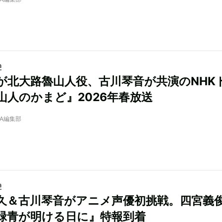
a
が北大路魯山人役、古川琴音が共演のNHK
山人のかまど』2026年春放送
NRA編集部
a
久＆古川琴音がアニメ声優初挑戦。四宮義
緑青が明ける日に』特報到着