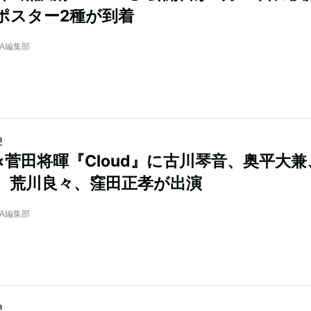
ポスター2種が到着
NRA編集部
a
×菅田将暉『Cloud』に古川琴音、奥平大兼
、荒川良々、窪田正孝が出演
NRA編集部
a