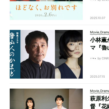
2025.10.07
Movie,Dram
小林薫
マ『魯
by CI
2025.07.15
Movie,Dram
萩原利
督『花