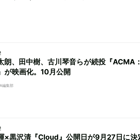
a
太朗、田中樹、古川琴音らが続投『ACMA
E』が映画化。10月公開
NRA編集部
a
暉×黒沢清『Cloud』公開日が9月27日に決