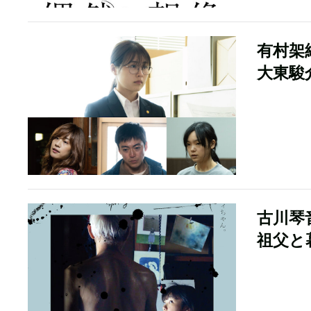
有村架
大東駿
古川琴
祖父と