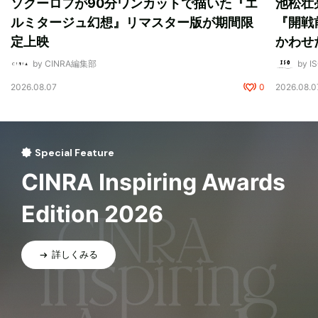
ソクーロフが90分ワンカットで描いた『エ
池松壮
ルミタージュ幻想』リマスター版が期間限
『開戦
定上映
かわせ
by CINRA編集部
by I
2026.08.07
0
2026.08.0
Special Feature
CINRA Inspiring Awards
Edition 2026
詳しくみる