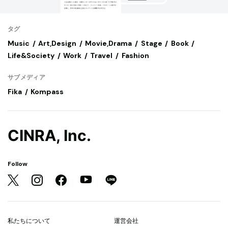
タグ
Music
Art,Design
Movie,Drama
Stage
Book
Life&Society
Work
Travel
Fashion
サブメディア
Fika
Kompass
CINRA, Inc.
Follow
私たちについて
運営会社