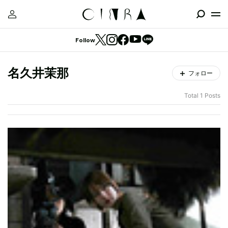
Follow
名久井茉那
フォロー
Total 1 Posts