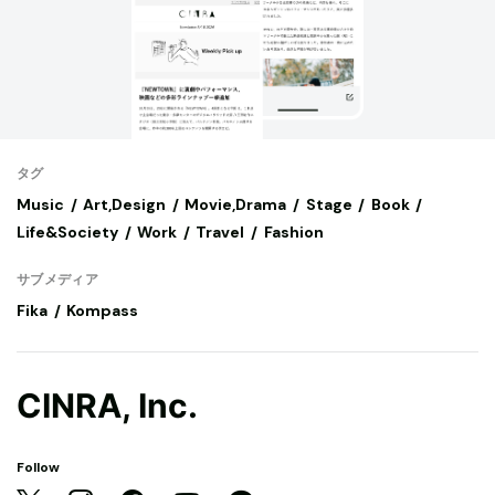
タグ
Music
Art,Design
Movie,Drama
Stage
Book
Life&Society
Work
Travel
Fashion
サブメディア
Fika
Kompass
CINRA, Inc.
Follow