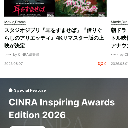
Movie,Drama
Movie,Dr
スタジオジブリ『耳をすませば』『借りぐ
朝ドラ
らしのアリエッティ』4Kリマスター版の上
トル映
映が決定
アナウ
by CINRA編集部
by 
2026.08.07
0
2026.08.0
Special Feature
CINRA Inspiring Awards
Edition 2026