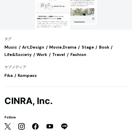
タグ
Music
Art,Design
Movie,Drama
Stage
Book
Life&Society
Work
Travel
Fashion
サブメディア
Fika
Kompass
CINRA, Inc.
Follow