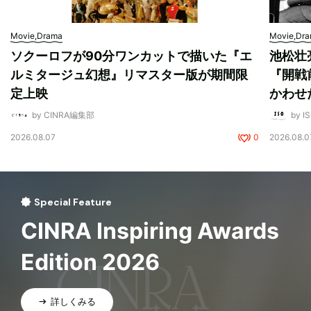
Movie,Drama
Movie,Dr
ソクーロフが90分ワンカットで描いた『エ
池松壮
ルミタージュ幻想』リマスター版が期間限
『開戦
定上映
かわせ
by CINRA編集部
by I
2026.08.07
0
2026.08.0
Special Feature
CINRA Inspiring Awards
Edition 2026
詳しくみる