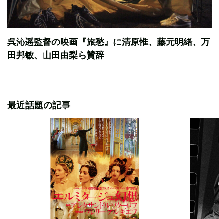
呉沁遥監督の映画『旅愁』に清原惟、藤元明緒、万
田邦敏、山田由梨ら賛辞
最近話題の記事