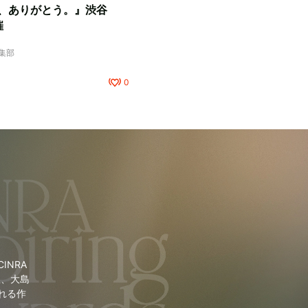
、ありがとう。』渋谷
催
編集部
0
NRA
里、大島
れる作