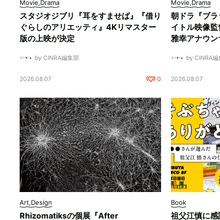
Movie,Drama
Movie,Drama
スタジオジブリ『耳をすませば』『借り
朝ドラ『ブラ
ぐらしのアリエッティ』4Kリマスター
イトル映像監
版の上映が決定
雅幸アナウン
by CINRA編集部
by CINRA
2026.08.07
0
2026.08.07
Art,Design
Book
Rhizomatiksの個展『After
祖父江慎に感