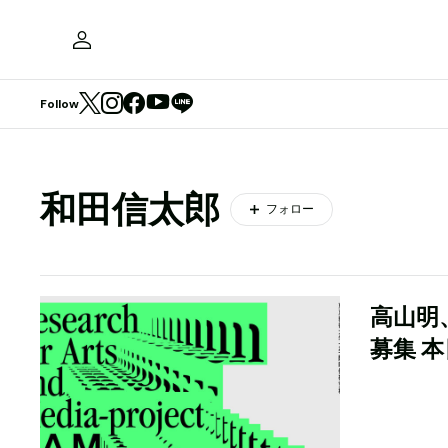
Follow
和田信太郎
フォロー
高山明、
募集 