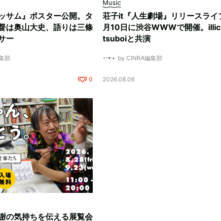
Music
ッサム』ポスター公開。タ
荘子it『人生劇場』リリースライ
督は奥山大史、語りは三條
月10日に渋谷WWWで開催。illici
サー
tsuboiと共演
編集部
by CINRA編集部
0
2026.08.06
謝の気持ちを伝える展覧会