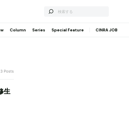
ew
Column
Series
Special Feature
CINRA JOB
 3 Posts
修生