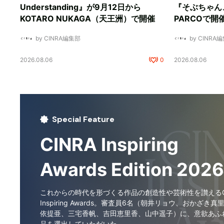
Understanding』が9月12日から
『そぶちゃん
KOTARO NUKAGA（天王洲）で開催
PARCOで開
by CINRA編集部
by CINRA
2026.08.06
0
2026.08.06
Special Feature
CINRA Inspiring
Awards Edition 2026
これからの時代を形づくる作品の創造性や芸術性を讃えるCI
Inspiring Awards。審査員6名（朝井リョウ、おかざき真
依提亜、三宅香帆、吉田恵里香、山中遥子）に、意欲あふ
品を選出していただいた。