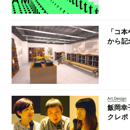
「コ本
から記
Art,Design
飯岡幸
クレポ