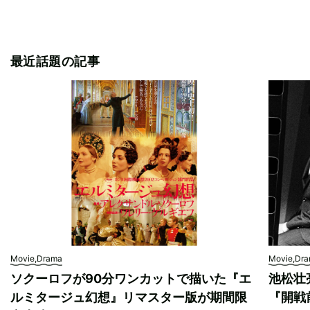
最近話題の記事
Movie,Drama
Movie,Dr
ソクーロフが90分ワンカットで描いた『エ
池松壮
ルミタージュ幻想』リマスター版が期間限
『開戦