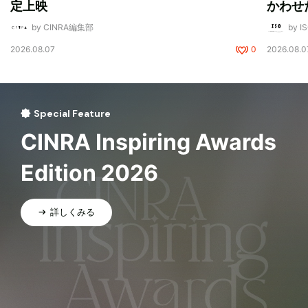
定上映
かわせ
by CINRA編集部
by I
2026.08.07
0
2026.08.0
Special Feature
CINRA Inspiring Awards
Edition 2026
詳しくみる