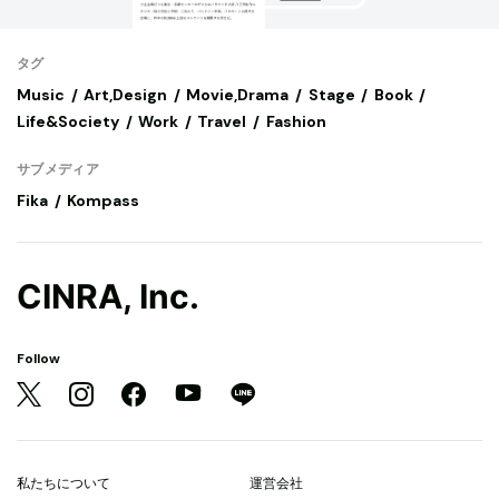
タグ
Music
Art,Design
Movie,Drama
Stage
Book
Life&Society
Work
Travel
Fashion
サブメディア
Fika
Kompass
CINRA, Inc.
Follow
私たちについて
運営会社