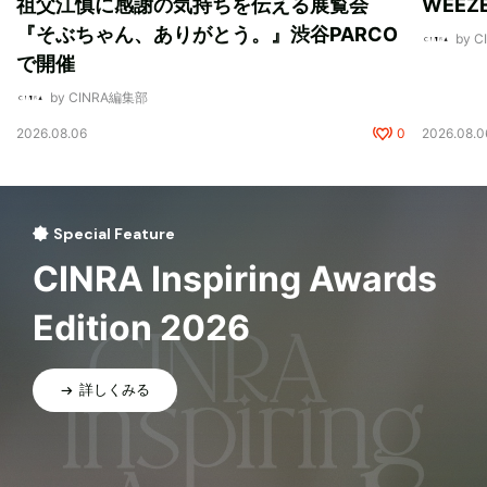
祖父江慎に感謝の気持ちを伝える展覧会
WEE
『そぶちゃん、ありがとう。』渋谷PARCO
by 
で開催
by CINRA編集部
2026.08.06
0
2026.08.0
Special Feature
CINRA Inspiring Awards
Edition 2026
詳しくみる