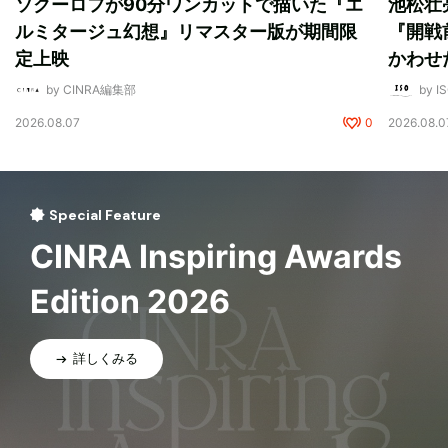
ソクーロフが90分ワンカットで描いた『エ
池松壮
ルミタージュ幻想』リマスター版が期間限
『開戦
定上映
かわせ
by CINRA編集部
by I
2026.08.07
0
2026.08.0
Special Feature
CINRA Inspiring Awards
Edition 2026
詳しくみる