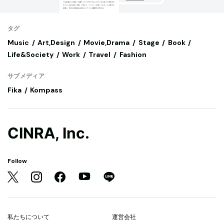
タグ
Music
Art,Design
Movie,Drama
Stage
Book
Life&Society
Work
Travel
Fashion
サブメディア
Fika
Kompass
CINRA, Inc.
Follow
私たちについて
運営会社