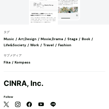
タグ
Music
Art,Design
Movie,Drama
Stage
Book
Life&Society
Work
Travel
Fashion
サブメディア
Fika
Kompass
CINRA, Inc.
Follow