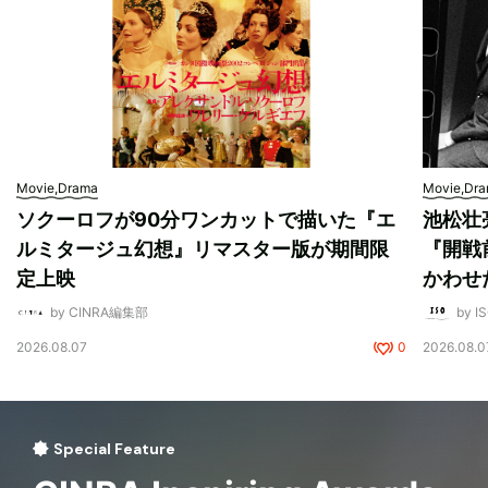
Movie,Drama
Movie,Dr
ソクーロフが90分ワンカットで描いた『エ
池松壮
ルミタージュ幻想』リマスター版が期間限
『開戦
定上映
かわせ
by CINRA編集部
by I
2026.08.07
0
2026.08.0
Special Feature