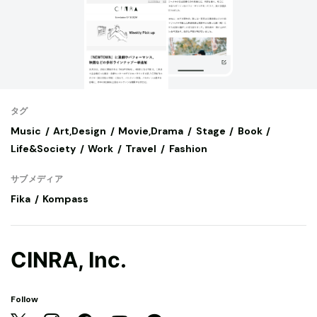
タグ
Music
Art,Design
Movie,Drama
Stage
Book
Life&Society
Work
Travel
Fashion
サブメディア
Fika
Kompass
CINRA, Inc.
Follow