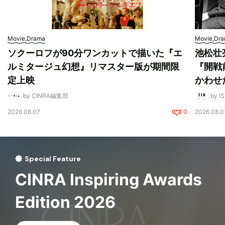
Movie,Drama
Movie,Dr
ソクーロフが90分ワンカットで描いた『エ
池松壮
ルミタージュ幻想』リマスター版が期間限
『開戦
定上映
かわせ
by CINRA編集部
by I
2026.08.07
0
2026.08.0
Special Feature
CINRA Inspiring Awards
Edition 2026