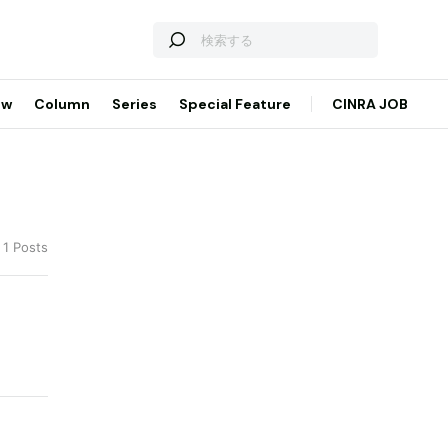
ew
Column
Series
Special Feature
CINRA JOB
 1 Posts