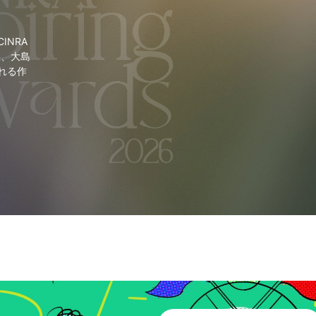
NRA
里、大島
れる作