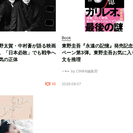
Book
野太賀・中村蒼が語る映画
東野圭吾『永遠の記憶』発売記念
。「日本必敗」でも戦争へ
ペーン第3弾。東野圭吾お気に入
気の正体
文を推理
by CINRA編集部
10
2026.08.07