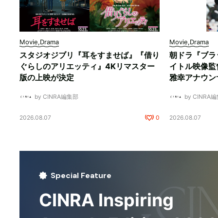
Movie,Drama
Movie,Drama
スタジオジブリ『耳をすませば』『借り
朝ドラ『ブラ
ぐらしのアリエッティ』4Kリマスター
イトル映像監
版の上映が決定
雅幸アナウン
by CINRA編集部
by CINRA
2026.08.07
0
2026.08.07
Special Feature
CINRA Inspiring