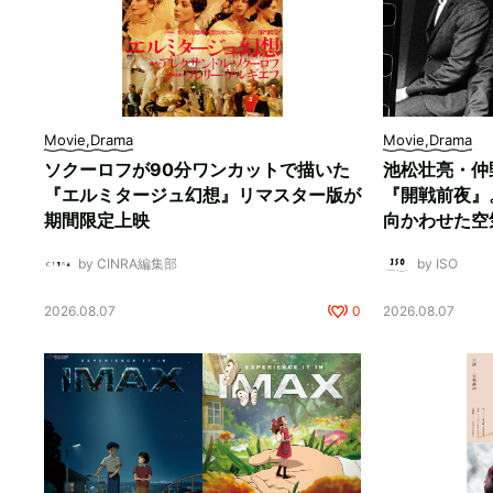
Movie,Drama
Movie,Drama
ソクーロフが90分ワンカットで描いた
池松壮亮・仲
『エルミタージュ幻想』リマスター版が
『開戦前夜』
期間限定上映
向かわせた空
by CINRA編集部
by ISO
2026.08.07
0
2026.08.07