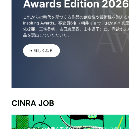
Awards Edition 2026
これからの時代を形づくる作品の創造性や芸術性を讃えるCI
Inspiring Awards。審査員6名（朝井リョウ、おかざき真
依提亜、三宅香帆、吉田恵里香、山中遥子）に、意欲あふ
品を選出していただいた。
詳しくみる
CINRA JOB
これからの企業を彩る9つのバッヂ認証システム