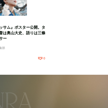
ッサム』ポスター公開。タ
督は奥山大史、語りは三條
サー
編集部
0